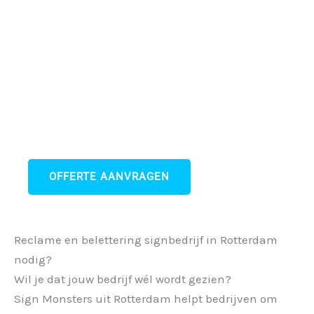
maat
Wij helpen jou met de zichtbaarheid van je
merk en bedrijf van gevelbelettering tot
raamfolie
Vraag nu een vrijblijvende offerte aan!
OFFERTE AANVRAGEN
Reclame en belettering signbedrijf in Rotterdam
nodig?
Wil je dat jouw bedrijf wél wordt gezien?
Sign Monsters uit Rotterdam helpt bedrijven om