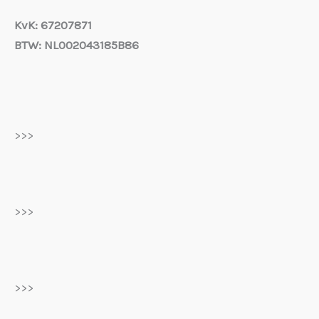
KvK: 67207871
BTW: NL002043185B86
>>>
>>>
>>>